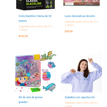
Cinta Slackline Clásica de 50
Luces decorativas-Arcoiris
metros
Juguetes para niños de 5 a
7 Años
Juguetes para niños de 5 a
7 Años
$
20.00
$
142.00
Kit de arte de gemas
Sudadera con capucha Lila
grandes
Juguetes para niños de 0 a
1 Año