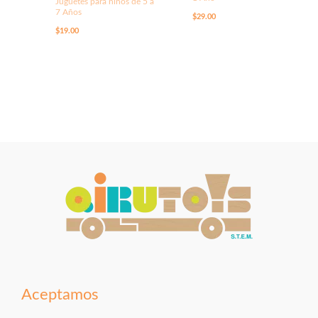
Juguetes para niños de 5 a
7 Años
$
29.00
$
19.00
Aceptamos