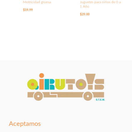
Motricidad gruesa
Juguetes para niños de 0 a
1 Año
$
19.99
$
29.00
Aceptamos