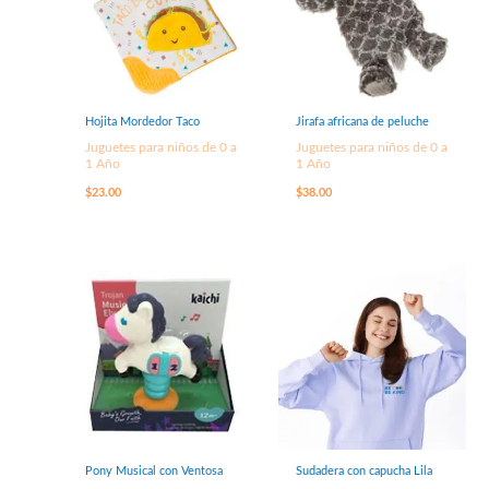
Hojita Mordedor Taco
Jirafa africana de peluche
Juguetes para niños de 0 a
Juguetes para niños de 0 a
1 Año
1 Año
$
23.00
$
38.00
Pony Musical con Ventosa
Sudadera con capucha Lila