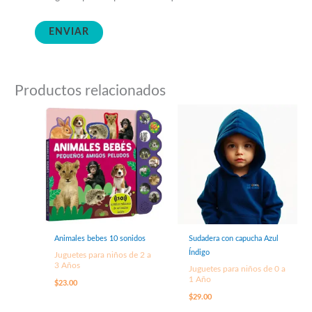
Productos relacionados
Animales bebes 10 sonidos
Sudadera con capucha Azul
Índigo
Juguetes para niños de 2 a
3 Años
Juguetes para niños de 0 a
1 Año
$
23.00
$
29.00