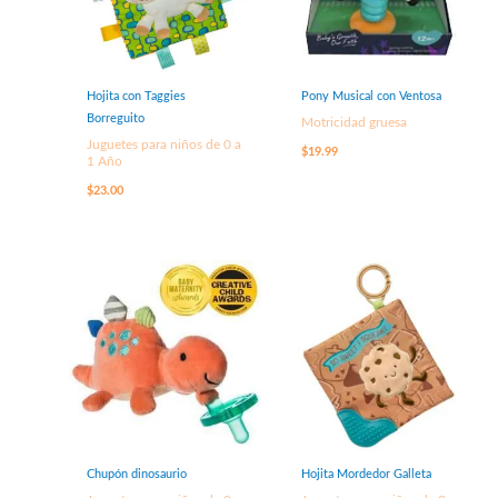
Hojita con Taggies
Pony Musical con Ventosa
Borreguito
Motricidad gruesa
Juguetes para niños de 0 a
$
19.99
1 Año
$
23.00
Chupón dinosaurio
Hojita Mordedor Galleta