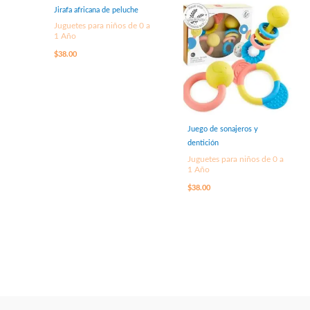
Jirafa africana de peluche
Juguetes para niños de 0 a
1 Año
$
38.00
Juego de sonajeros y
dentición
Juguetes para niños de 0 a
1 Año
$
38.00