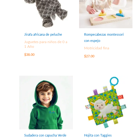
Jirafa africana de peluche
Rompecabezas montessori
con espejo
Juguetes para niños de 0 a
1 Año
Motricidad fina
$
38.00
$
27.00
Sudadera con capucha Verde
Hojita con Taggies