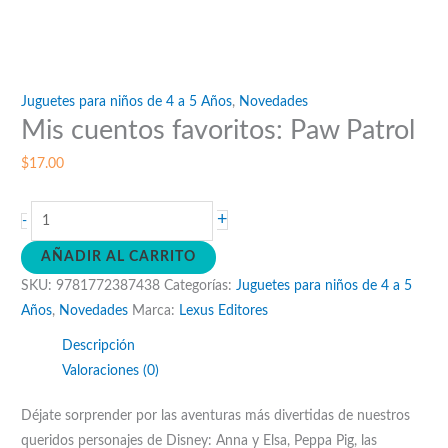
Juguetes para niños de 4 a 5 Años
,
Novedades
Mis cuentos favoritos: Paw Patrol
$
17.00
Mis
+
-
cuentos
AÑADIR AL CARRITO
favoritos:
SKU:
9781772387438
Categorías:
Juguetes para niños de 4 a 5
Paw
Años
,
Novedades
Marca:
Lexus Editores
Patrol
cantidad
Descripción
Valoraciones (0)
Déjate sorprender por las aventuras más divertidas de nuestros
queridos personajes de Disney: Anna y Elsa, Peppa Pig, las