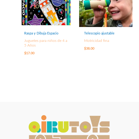
Raspa y Dibuja Espacio
Telescopio ajustable
Juguetes para niños de 4 a
Motricidad fina
5 Años
$
38.00
$
17.00