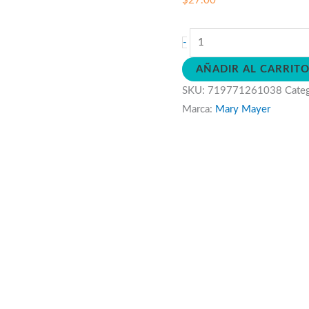
$
27.00
Mordedor
-
Silicon
AÑADIR AL CARRIT
Conejo
SKU:
719771261038
Cate
cantidad
Marca:
Mary Mayer