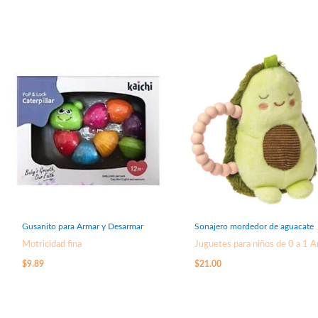
Gusanito para Armar y Desarmar
Sonajero mordedor de aguacate
Motricidad fina
Juguetes para niños de 0 a 1 
$
9.89
$
21.00