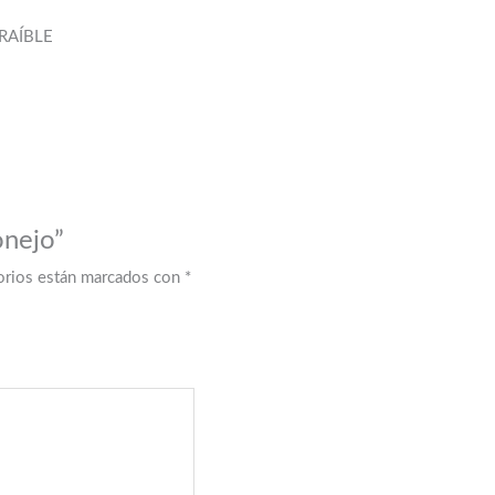
RAÍBLE
onejo”
orios están marcados con
*