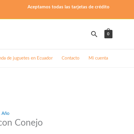
Aceptamos todas las tarjetas de crédito
Buscar
0
nda de juguetes en Ecuador
Contacto
Mi cuenta
1 Año
icon Conejo