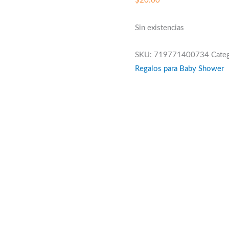
$
20.00
Sin existencias
SKU:
719771400734
Cate
Regalos para Baby Shower