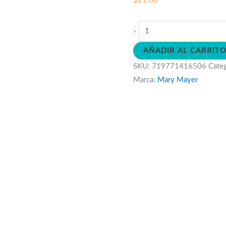
$
21.00
Peluche
-
Sonajero
AÑADIR AL CARRIT
Caterpilar
SKU:
719771416506
Cate
cantidad
Marca:
Mary Mayer