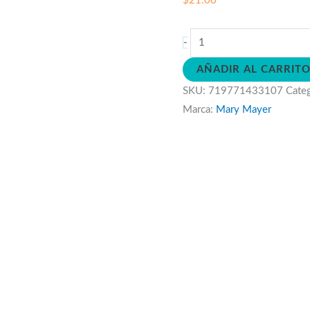
$
21.00
Peluche
-
Sonajero
AÑADIR AL CARRIT
Perrito
SKU:
719771433107
Cate
cantidad
Marca:
Mary Mayer