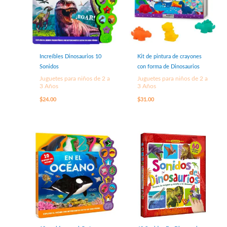
Increíbles Dinosaurios 10
Kit de pintura de crayones
Sonidos
con forma de Dinosaurios
Juguetes para niños de 2 a
Juguetes para niños de 2 a
3 Años
3 Años
$
24.00
$
31.00