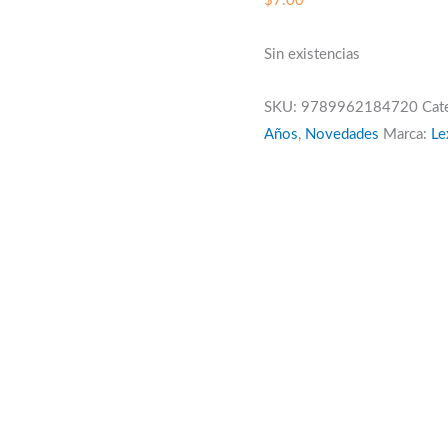
$
7.00
Sin existencias
SKU:
9789962184720
Cat
Años
,
Novedades
Marca:
Le