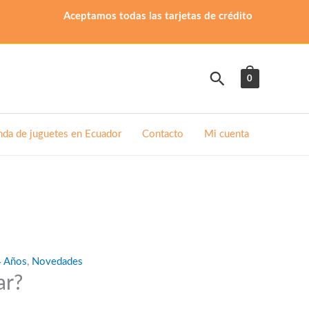
Aceptamos todas las tarjetas de crédito
Buscar
0
nda de juguetes en Ecuador
Contacto
Mi cuenta
4 Años
,
Novedades
ar?