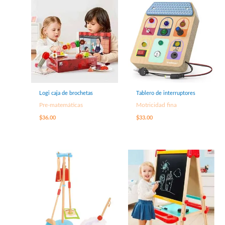
Logi caja de brochetas
Tablero de interruptores
Pre-matemáticas
Motricidad fina
$
36.00
$
33.00