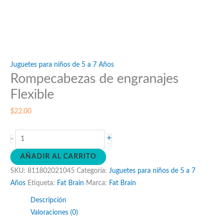
Juguetes para niños de 5 a 7 Años
Rompecabezas de engranajes
Flexible
$
22.00
Rompecabezas
+
-
de
AÑADIR AL CARRITO
engranajes
SKU:
811802021045
Categoría:
Juguetes para niños de 5 a 7
Flexible
Años
Etiqueta:
Fat Brain
Marca:
Fat Brain
cantidad
Descripción
Valoraciones (0)