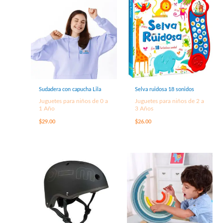
Sudadera con capucha Lila
Selva ruidosa 18 sonidos
Juguetes para niños de 0 a
Juguetes para niños de 2 a
1 Año
3 Años
$
29.00
$
26.00