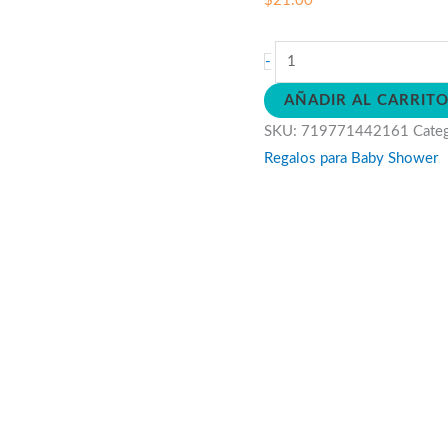
$
21.00
Sonajero
-
de
AÑADIR AL CARRIT
Latte
SKU:
719771442161
Cate
cantidad
Regalos para Baby Shower