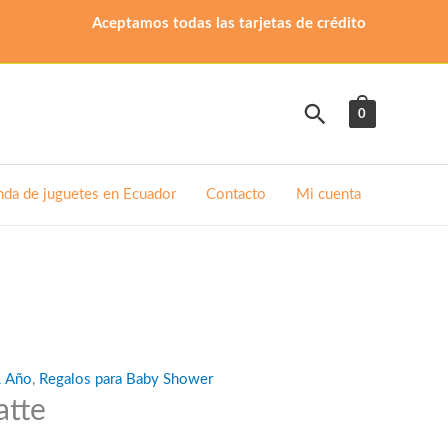
Aceptamos todas las tarjetas de crédito
Buscar
0
nda de juguetes en Ecuador
Contacto
Mi cuenta
1 Año
,
Regalos para Baby Shower
atte