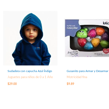
Sudadera con capucha Azul Índigo
Gusanito para Armar y Desarmar
Juguetes para niños de 0 a 1 Año
Motricidad fina
$
29.00
$
9.89