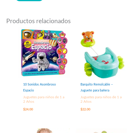
Productos relacionados
10 Sonidos Asombroso
Barquito Remolcable –
Espacio
Juguete para bañera
Juguetes para niños de 1 a
Juguetes para niños de 1 a
2 Años
2 Años
$
24.00
$
22.00