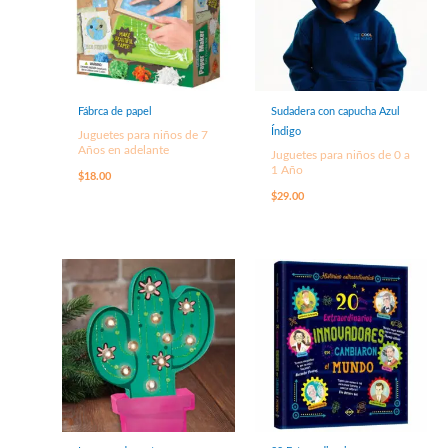
Fábrca de papel
Sudadera con capucha Azul
Índigo
Juguetes para niños de 7
Años en adelante
Juguetes para niños de 0 a
1 Año
$
18.00
$
29.00