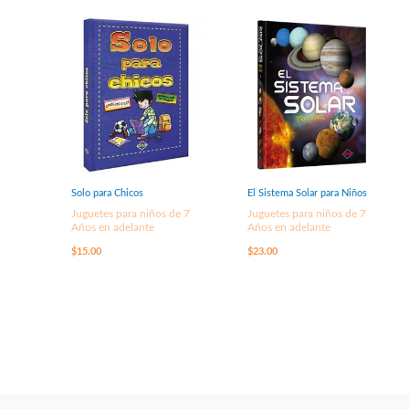
Solo para Chicos
El Sistema Solar para Niños
Juguetes para niños de 7
Juguetes para niños de 7
Años en adelante
Años en adelante
$
15.00
$
23.00