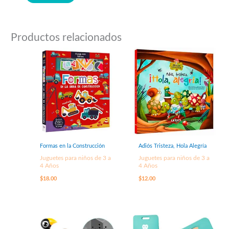
Productos relacionados
Formas en la Construcción
Adiós Tristeza, Hola Alegría
Juguetes para niños de 3 a
Juguetes para niños de 3 a
4 Años
4 Años
$
18.00
$
12.00