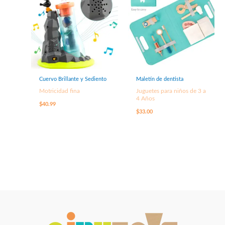
Cuervo Brillante y Sediento
Maletín de dentista
Motricidad fina
Juguetes para niños de 3 a
4 Años
$
40.99
$
33.00