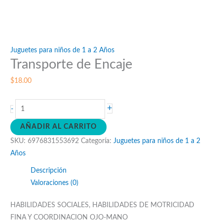
Juguetes para niños de 1 a 2 Años
Transporte de Encaje
$
18.00
Transporte
+
-
de
AÑADIR AL CARRITO
Encaje
SKU:
6976831553692
Categoría:
Juguetes para niños de 1 a 2
cantidad
Años
Descripción
Valoraciones (0)
HABILIDADES SOCIALES, HABILIDADES DE MOTRICIDAD
FINA Y COORDINACION OJO-MANO