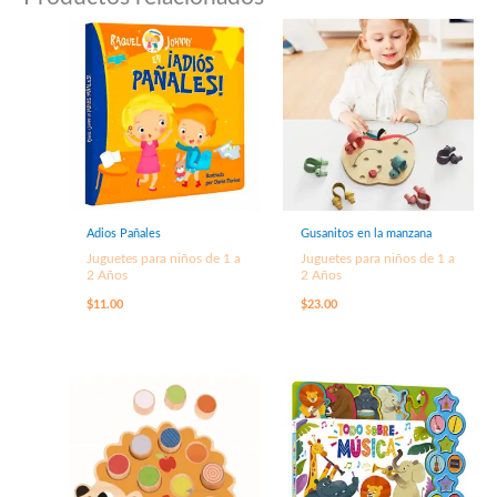
Adios Pañales
Gusanitos en la manzana
Juguetes para niños de 1 a
Juguetes para niños de 1 a
2 Años
2 Años
$
11.00
$
23.00