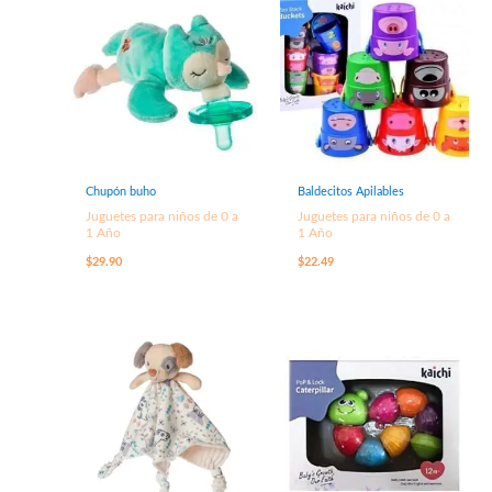
Chupón buho
Baldecitos Apilables
Juguetes para niños de 0 a
Juguetes para niños de 0 a
1 Año
1 Año
$
29.90
$
22.49