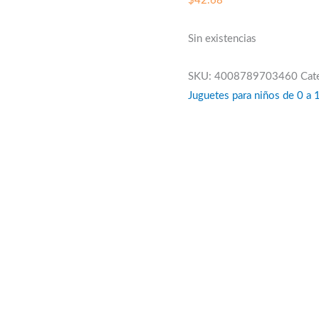
$
42.68
Sin existencias
SKU:
4008789703460
Cat
Juguetes para niños de 0 a 