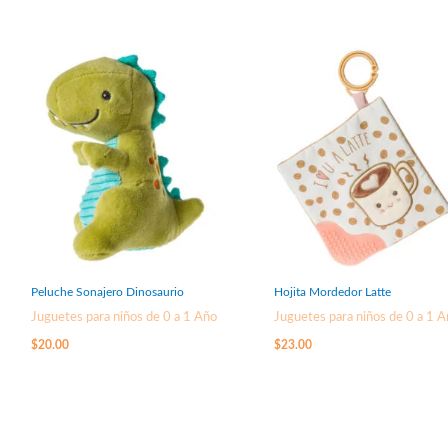
Peluche Sonajero Dinosaurio
Hojita Mordedor Latte
Juguetes para niños de 0 a 1 Año
Juguetes para niños de 0 a 1 
$
20.00
$
23.00