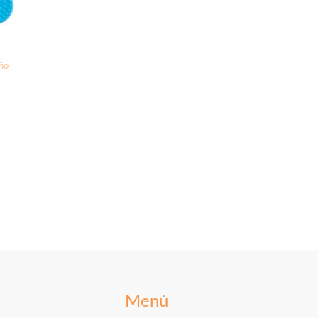
Año
Menú