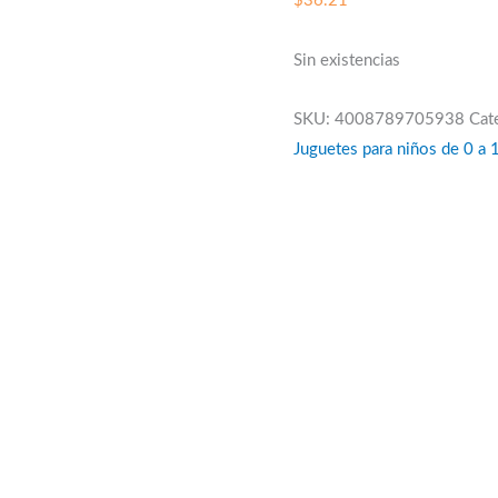
$
36.21
Sin existencias
SKU:
4008789705938
Cat
Juguetes para niños de 0 a 