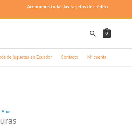
Aceptamos todas las tarjetas de crédito
Buscar
0
nda de juguetes en Ecuador
Contacto
Mi cuenta
2 Años
uras