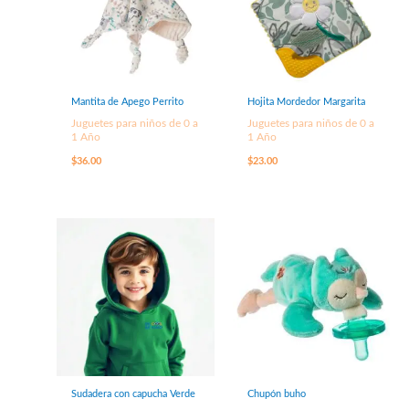
Mantita de Apego Perrito
Hojita Mordedor Margarita
Juguetes para niños de 0 a
Juguetes para niños de 0 a
1 Año
1 Año
$
36.00
$
23.00
Sudadera con capucha Verde
Chupón buho