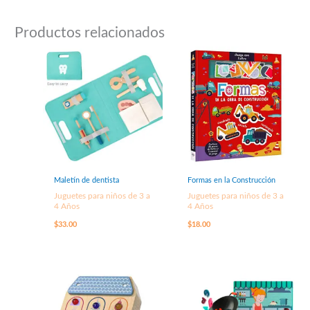
Productos relacionados
Maletín de dentista
Formas en la Construcción
Juguetes para niños de 3 a
Juguetes para niños de 3 a
4 Años
4 Años
$
33.00
$
18.00