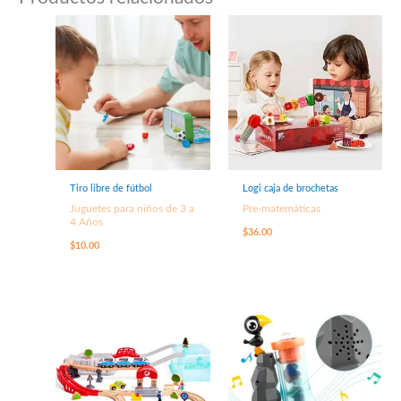
Tiro libre de fútbol
Logi caja de brochetas
Juguetes para niños de 3 a
Pre-matemáticas
4 Años
$
36.00
$
10.00