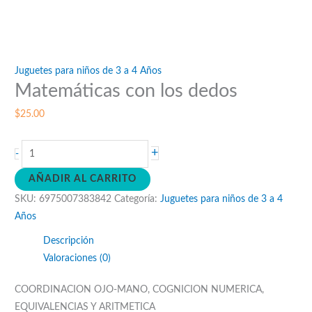
Juguetes para niños de 3 a 4 Años
Matemáticas con los dedos
$
25.00
Matemáticas
+
-
con
AÑADIR AL CARRITO
los
SKU:
6975007383842
Categoría:
Juguetes para niños de 3 a 4
dedos
Años
cantidad
Descripción
Valoraciones (0)
COORDINACION OJO-MANO, COGNICION NUMERICA,
EQUIVALENCIAS Y ARITMETICA