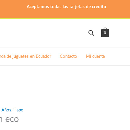
Aceptamos todas las tarjetas de crédito
Buscar
0
nda de juguetes en Ecuador
Contacto
Mi cuenta
2 Años
,
Hape
n eco