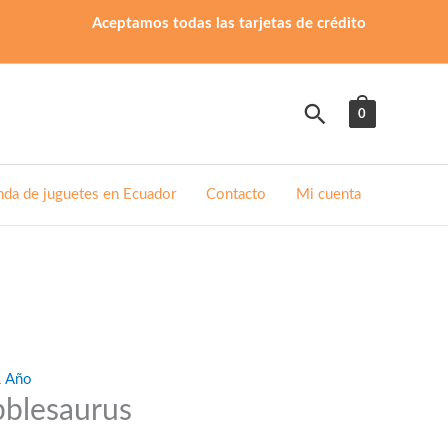
Aceptamos todas las tarjetas de crédito
Buscar
0
nda de juguetes en Ecuador
Contacto
Mi cuenta
1 Año
blesaurus