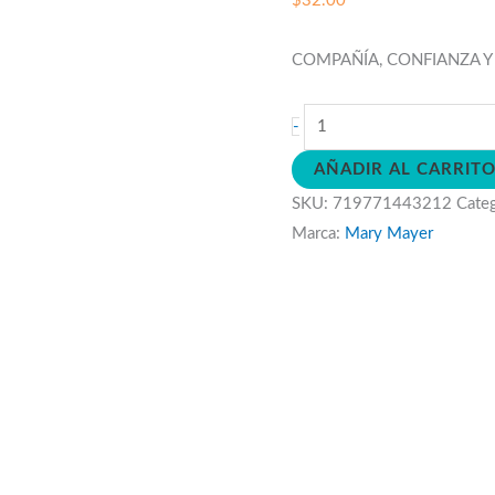
$
32.00
COMPAÑÍA, CONFIANZA Y
Mordedor
-
Pebblesaurus
AÑADIR AL CARRIT
cantidad
SKU:
719771443212
Cate
Marca:
Mary Mayer