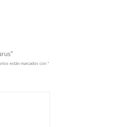
urus”
orios están marcados con
*