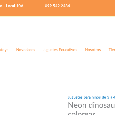
lo - Local 10A
099 542 2484
utoys
Novedades
Juguetes Educativos
Nosotros
Tie
Juguetes para niños de 3 a 
Neon dinosaur
colorear