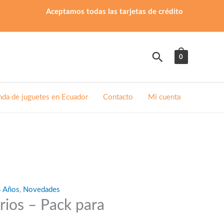
Aceptamos todas las tarjetas de crédito
Buscar
0
nda de juguetes en Ecuador
Contacto
Mi cuenta
4 Años
,
Novedades
ios – Pack para