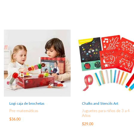
Logi caja de brochetas
Chalks and Stencils Art
Pre-matemáticas
Juguetes para niños de 3 a 4
Años
$
36.00
$
29.00