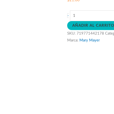
$
21.00
Peluche
-
Sonajero
AÑADIR AL CARRIT
Helado
SKU:
719771442178
Cate
cantidad
Marca:
Mary Mayer