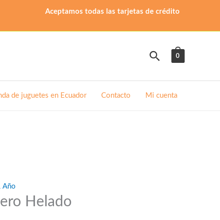
Aceptamos todas las tarjetas de crédito
Buscar
0
nda de juguetes en Ecuador
Contacto
Mi cuenta
1 Año
jero Helado