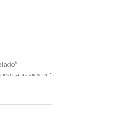
elado”
orios están marcados con
*