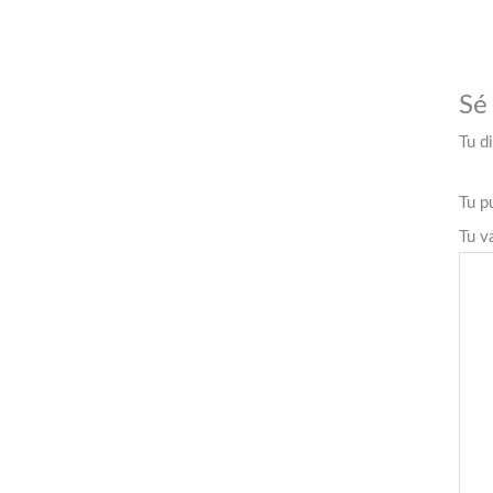
Sé
Tu d
Tu p
Tu v