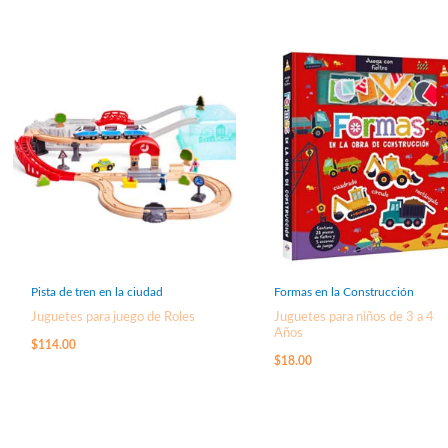
Pista de tren en la ciudad
Formas en la Construcción
Juguetes para juego de Roles
Juguetes para niños de 3 a 4
Años
$
114.00
$
18.00