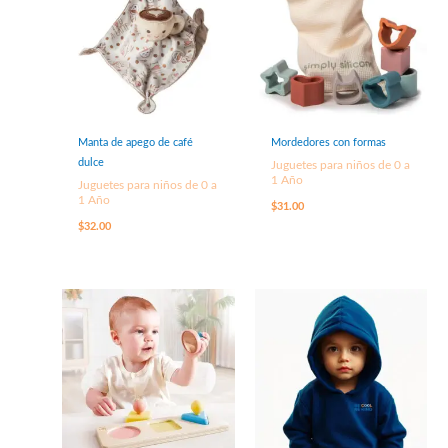
Manta de apego de café
Mordedores con formas
dulce
Juguetes para niños de 0 a
1 Año
Juguetes para niños de 0 a
1 Año
$
31.00
$
32.00