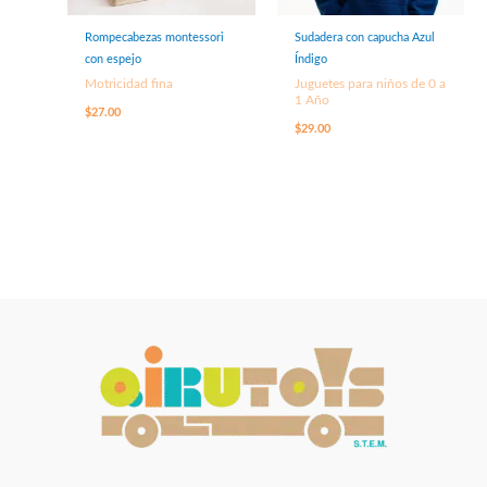
Rompecabezas montessori
Sudadera con capucha Azul
con espejo
Índigo
Motricidad fina
Juguetes para niños de 0 a
1 Año
$
27.00
$
29.00