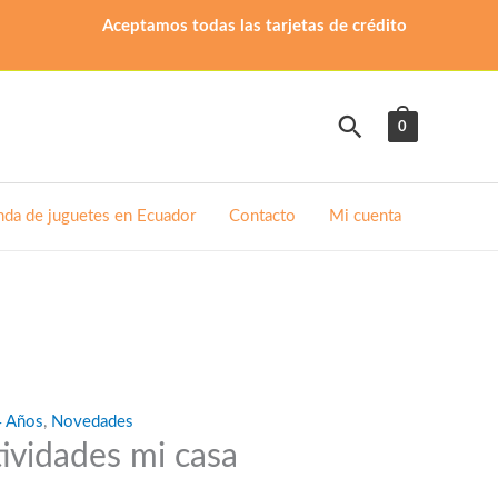
Aceptamos todas las tarjetas de crédito
Buscar
0
nda de juguetes en Ecuador
Contacto
Mi cuenta
4 Años
,
Novedades
tividades mi casa