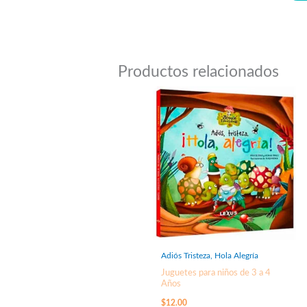
Productos relacionados
Adiós Tristeza, Hola Alegría
Juguetes para niños de 3 a 4
Años
$
12.00