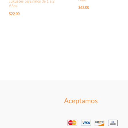
Juguetes para niños de 1 a 2
Años
$
62.00
$
22.00
Aceptamos