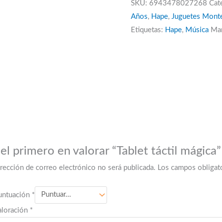
SKU:
6943478027268
Cat
cantidad
Años
,
Hape
,
Juguetes Monte
Etiquetas:
Hape
,
Música
Ma
el primero en valorar “Tablet táctil mágica”
irección de correo electrónico no será publicada.
Los campos obligat
untuación
*
aloración
*