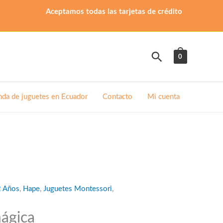
Aceptamos todas las tarjetas de crédito
Buscar
0
nda de juguetes en Ecuador
Contacto
Mi cuenta
2 Años
,
Hape
,
Juguetes Montessori
,
mágica