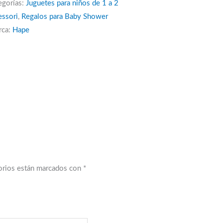
egorías:
Juguetes para niños de 1 a 2
ssori
,
Regalos para Baby Shower
rca:
Hape
orios están marcados con
*