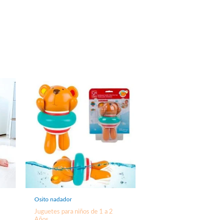
Osito nadador
Juguetes para niños de 1 a 2
Años