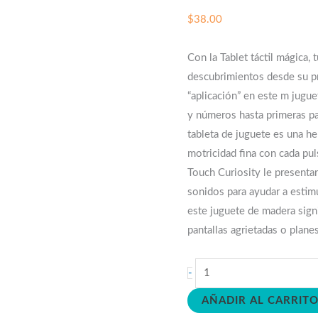
$
38.00
Con la Tablet táctil mágica
descubrimientos desde su pr
“aplicación” en este m jugue
y números hasta primeras pal
tableta de juguete es una he
motricidad fina con cada pul
Touch Curiosity le present
sonidos para ayudar a estim
este juguete de madera sign
pantallas agrietadas o plane
Tablet
-
táctil
AÑADIR AL CARRIT
mágica