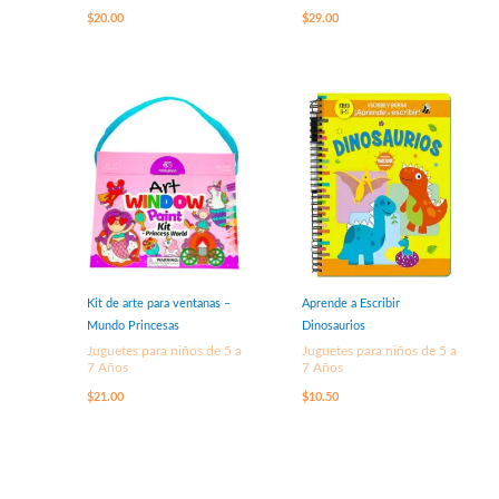
$
20.00
$
29.00
Kit de arte para ventanas –
Aprende a Escribir
Mundo Princesas
Dinosaurios
Juguetes para niños de 5 a
Juguetes para niños de 5 a
7 Años
7 Años
$
21.00
$
10.50