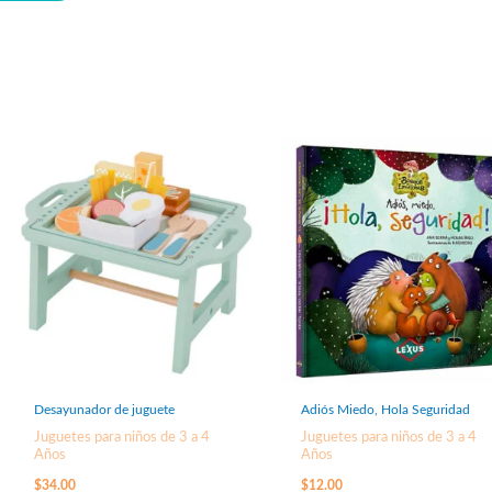
Desayunador de juguete
Adiós Miedo, Hola Seguridad
Juguetes para niños de 3 a 4
Juguetes para niños de 3 a 4
Años
Años
$
34.00
$
12.00