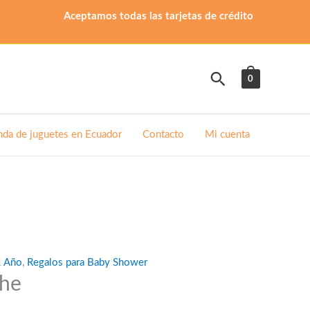
Aceptamos todas las tarjetas de crédito
Buscar
0
nda de juguetes en Ecuador
Contacto
Mi cuenta
1 Año
,
Regalos para Baby Shower
che