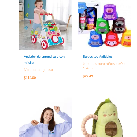
Andador de aprendizaje con
Baldecitos Apilables
música
Juguetes para niños de 0 a
1 Año
Motricidad gruesa
$
22.49
$
114.00