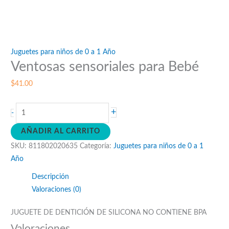
Juguetes para niños de 0 a 1 Año
Ventosas sensoriales para Bebé
$
41.00
Ventosas
+
-
sensoriales
AÑADIR AL CARRITO
para
SKU:
811802020635
Categoría:
Juguetes para niños de 0 a 1
Bebé
Año
cantidad
Descripción
Valoraciones (0)
JUGUETE DE DENTICIÓN DE SILICONA NO CONTIENE BPA
Valoraciones