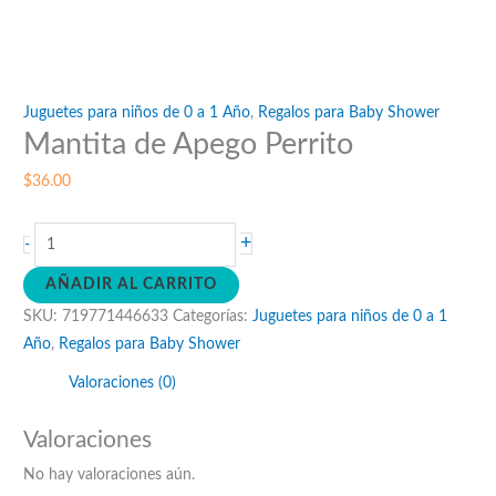
Juguetes para niños de 0 a 1 Año
,
Regalos para Baby Shower
Mantita de Apego Perrito
$
36.00
Mantita
+
-
de
AÑADIR AL CARRITO
Apego
SKU:
719771446633
Categorías:
Juguetes para niños de 0 a 1
Perrito
Año
,
Regalos para Baby Shower
cantidad
Valoraciones (0)
Valoraciones
No hay valoraciones aún.