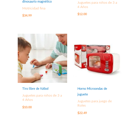
dinosaurio magnético
Juguetes para niños de 3 a
4 Años
Motricidad fina
$
12.00
$
34.99
Tiro libre de fútbol
Horno Microondas de
juguete
Juguetes para niños de 3 a
4 Años
Juguetes para juego de
Roles
$
10.00
$
22.49