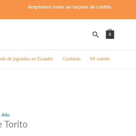
Aceptamos todas las tarjetas de crédito
Buscar
0
nda de juguetes en Ecuador
Contacto
Mi cuenta
1 Año
 Torito