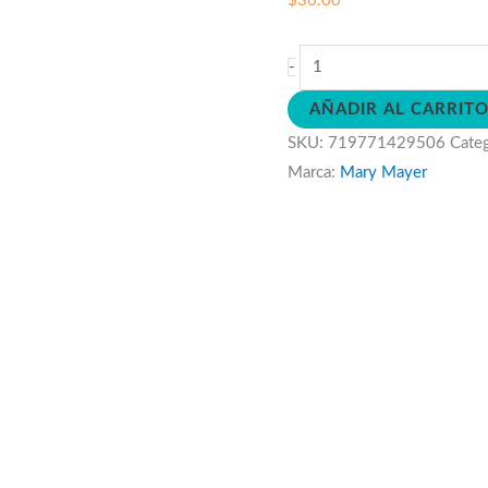
$
36.00
Peluche
-
Suave
AÑADIR AL CARRIT
Torito
SKU:
719771429506
Cate
cantidad
Marca:
Mary Mayer