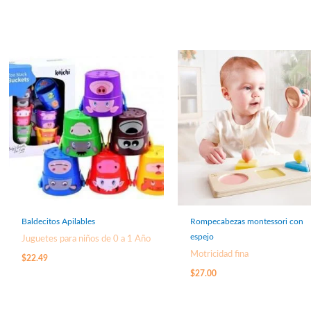
Baldecitos Apilables
Rompecabezas montessori con
espejo
Juguetes para niños de 0 a 1 Año
Motricidad fina
$
22.49
$
27.00